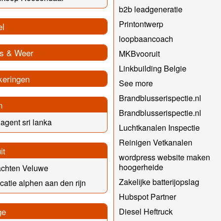
b2b leadgeneratie
Printontwerp
el
loopbaancoach
s & Weer
MKBvooruit
Linkbuilding Belgie
keringen
See more
Brandblusserispectie.nl
n
Brandblusserispectie.nl
 agent sri lanka
Luchtkanalen Inspectie
Reinigen Vetkanalen
it
wordpress website maken
hoogerheide
achten Veluwe
Zakelijke batterijopslag
ocatie alphen aan den rijn
Hubspot Partner
ge
Diesel Heftruck