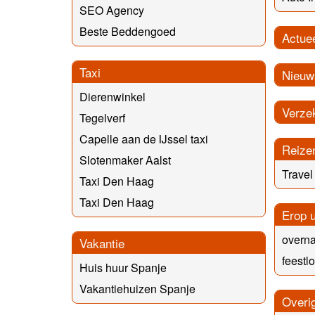
SEO Agency
Beste Beddengoed
Actue
Taxi
Nieuw
Dierenwinkel
Verze
Tegelverf
Capelle aan de IJssel taxi
Reize
Slotenmaker Aalst
Travel
Taxi Den Haag
Taxi Den Haag
Erop u
overn
Vakantie
feestl
Huis huur Spanje
Vakantiehuizen Spanje
Overi