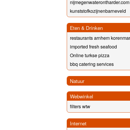
nijmegenwaterontharder.com
kunststofkozijnenbarneveld
Eten & Drinken
restaurants arnhem korenmar
imported fresh seafood
Online turkse pizza
bbq catering services
Natuur
Webwinkel
filters wtw
Internet