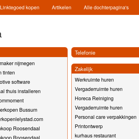
Linktegoed kopen
Artikelen
Alle dochterpagina's
a
Telefonie
nmaker nijmegen
Zakelijk
 tinten
Werkruimte huren
tive software
Vergaderruimte huren
al thuis installeren
Horeca Reiniging
kommoment
Vergaderruimte huren
Verkopen Bussum
Personal care verpakkingen
rkopenlelystad.com
Printontwerp
Inkoop Roosendaal
kurhaus restaurant
Inkoop Roosendaal