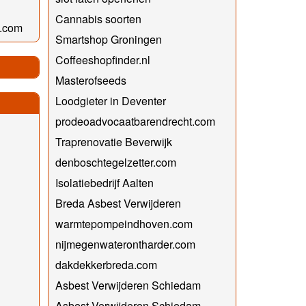
Cannabis soorten
e.com
Smartshop Groningen
Coffeeshopfinder.nl
Masterofseeds
Loodgieter in Deventer
prodeoadvocaatbarendrecht.com
Traprenovatie Beverwijk
denboschtegelzetter.com
Isolatiebedrijf Aalten
Breda Asbest Verwijderen
warmtepompeindhoven.com
nijmegenwaterontharder.com
dakdekkerbreda.com
Asbest Verwijderen Schiedam
Asbest Verwijderen Schiedam