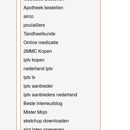
Apotheek bestellen
airco
poulaillers
Tandheelkunde
Online medicatie
2MMC Kopen
iptv kopen
nederland iptv
iptv tv
iptv aanbieder
iptv aanbieders nederland
Beste interieurblog
Mister Mojo
sketchup downloaden
slot laten openenen