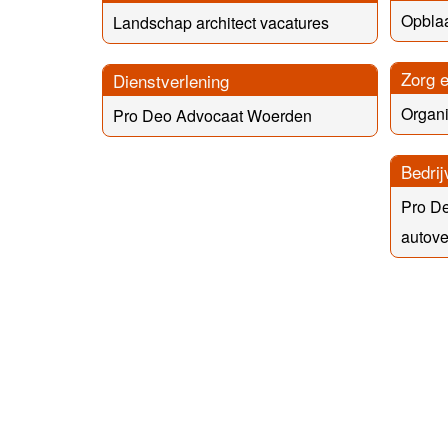
Opbla
Landschap architect vacatures
Zorg e
Dienstverlening
Organi
Pro Deo Advocaat Woerden
Bedrij
Pro D
autov