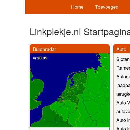
Home
Toevoegen
Linkplekje.nl Startpagin
Buienradar
Auto
Slote
Ramen
Automo
laadpa
terug
Auto 
autove
Auto 
Auto 