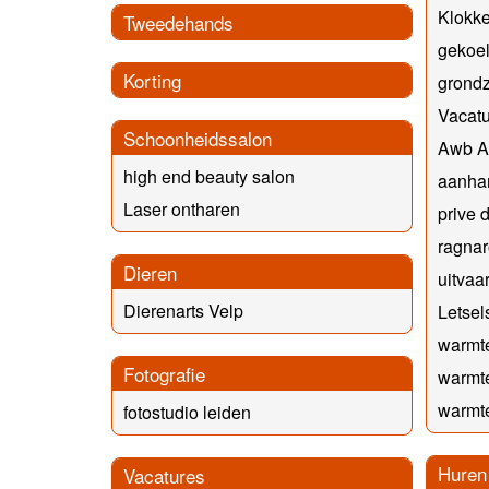
Klokk
Tweedehands
gekoel
Korting
grond
Vacatu
Schoonheidssalon
Awb A
high end beauty salon
aanha
Laser ontharen
prive 
ragnar
Dieren
uitvaa
Dierenarts Velp
Letse
warmt
Fotografie
warmt
warmt
fotostudio leiden
Huren
Vacatures