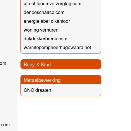
utrechtboomverzorging.com
denboschairco.com
energielabel c kantoor
woning verhuren
dakdekkerbreda.com
warmtepompheerhugowaard.net
com
Baby & Kind
Metaalbewerking
CNC draaien
e.com