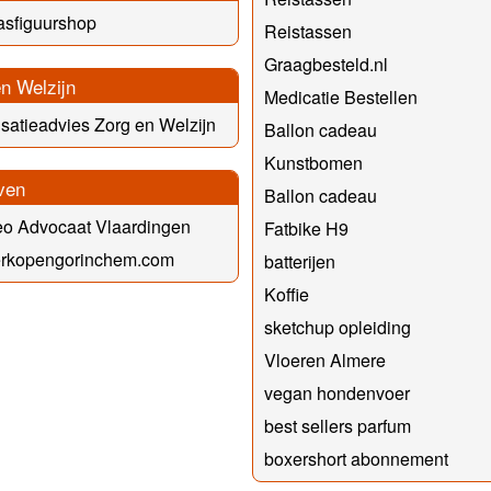
asfiguurshop
Reistassen
Graagbesteld.nl
n Welzijn
Medicatie Bestellen
satieadvies Zorg en Welzijn
Ballon cadeau
Kunstbomen
ven
Ballon cadeau
eo Advocaat Vlaardingen
Fatbike H9
erkopengorinchem.com
batterijen
Koffie
sketchup opleiding
Vloeren Almere
vegan hondenvoer
best sellers parfum
boxershort abonnement