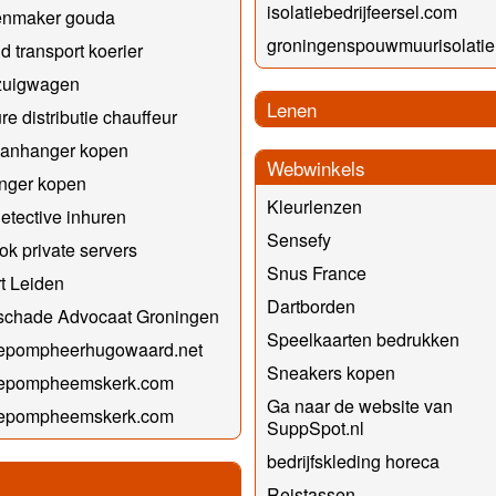
isolatiebedrijfeersel.com
enmaker gouda
groningenspouwmuurisolati
d transport koerier
zuigwagen
Lenen
re distributie chauffeur
anhanger kopen
Webwinkels
nger kopen
Kleurlenzen
detective inhuren
Sensefy
ok private servers
Snus France
rt Leiden
Dartborden
lschade Advocaat Groningen
Speelkaarten bedrukken
epompheerhugowaard.net
Sneakers kopen
epompheemskerk.com
Ga naar de website van
epompheemskerk.com
SuppSpot.nl
bedrijfskleding horeca
Reistassen