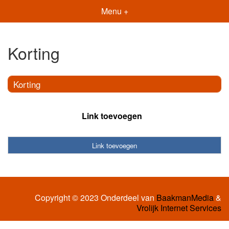
Menu +
Korting
Korting
Link toevoegen
Link toevoegen
Copyright © 2023 Onderdeel van
BaakmanMedia
&
Vrolijk Internet Services