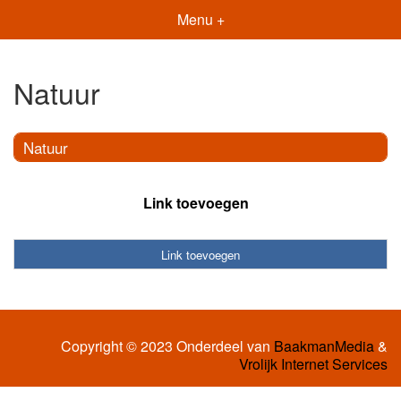
Menu +
Natuur
Natuur
Link toevoegen
Link toevoegen
Copyright © 2023 Onderdeel van
BaakmanMedia
&
Vrolijk Internet Services