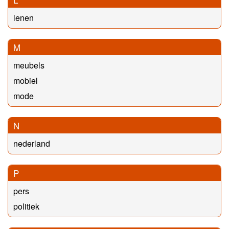
lenen
M
meubels
mobiel
mode
N
nederland
P
pers
politiek