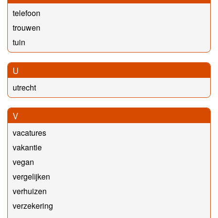
telefoon
trouwen
tuin
U
utrecht
V
vacatures
vakantie
vegan
vergelijken
verhuizen
verzekering