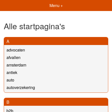
Menu +
Alle startpagina's
A
advocaten
afvallen
amsterdam
antiek
auto
autoverzekering
B
b2b