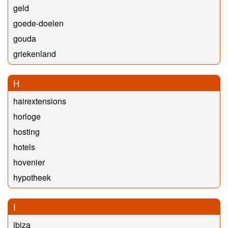
geld
goede-doelen
gouda
griekenland
H
hairextensions
horloge
hosting
hotels
hovenier
hypotheek
I
ibiza