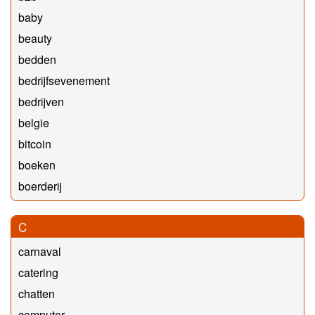
baby
beauty
bedden
bedrijfsevenement
bedrijven
belgie
bitcoin
boeken
boerderij
C
carnaval
catering
chatten
computer