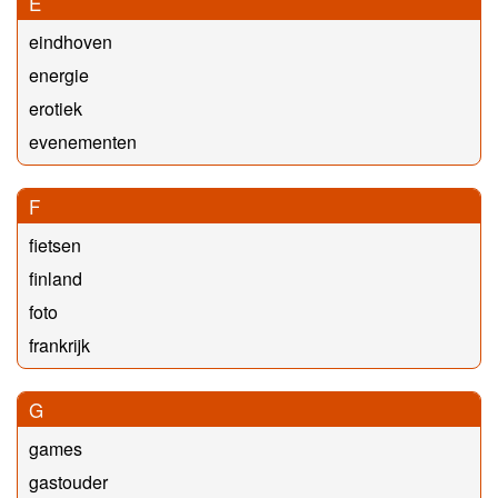
E
eindhoven
energie
erotiek
evenementen
F
fietsen
finland
foto
frankrijk
G
games
gastouder