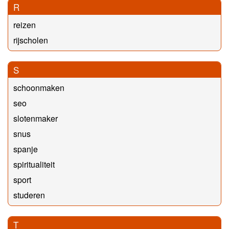
R
reizen
rijscholen
S
schoonmaken
seo
slotenmaker
snus
spanje
spiritualiteit
sport
studeren
T