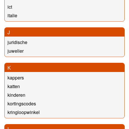
ict
italie
J
juridische
juwelier
K
kappers
katten
kinderen
kortingscodes
kringloopwinkel
L