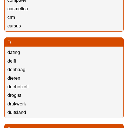
cosmetica
crm
cursus
D
dating
delft
denhaag
dieren
doehetzelf
drogist
drukwerk
duitsland