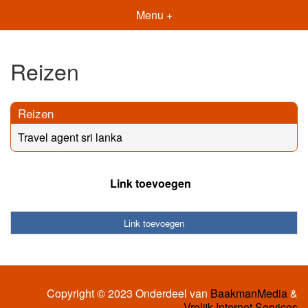
Menu +
Reizen
Reizen
Travel agent sri lanka
Link toevoegen
Link toevoegen
Copyright © 2023 Onderdeel van
BaakmanMedia
&
Vrolijk Internet Services