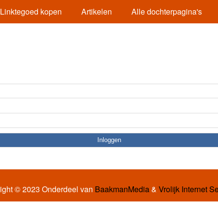
Linktegoed kopen
Artikelen
Alle dochterpagina's
ight © 2023 Onderdeel van
BaakmanMedia
&
Vrolijk Internet S