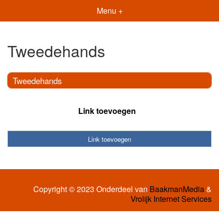
Menu +
Tweedehands
Tweedehands
Link toevoegen
Link toevoegen
Copyright © 2023 Onderdeel van
BaakmanMedia
&
Vrolijk Internet Services